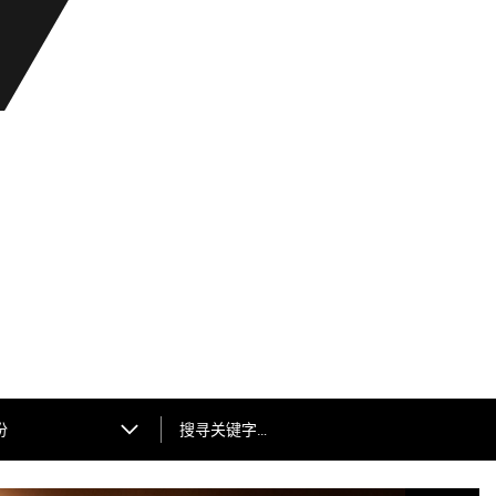
搜寻关键字…
份