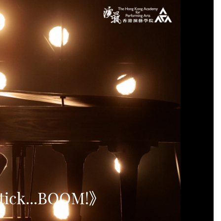
ck...BOOM!》