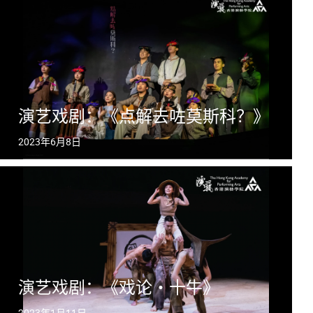
演艺戏剧：《点解去咗莫斯科？》
2023年6月8日
演艺戏剧：《戏论・十牛》
2023年1月11日