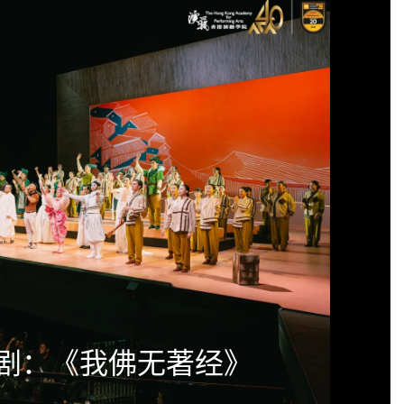
剧：《我佛无著经》