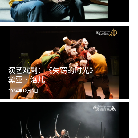
演艺戏剧：《失窃的时光》 ——
黛亚・洛儿
2024年12月3日