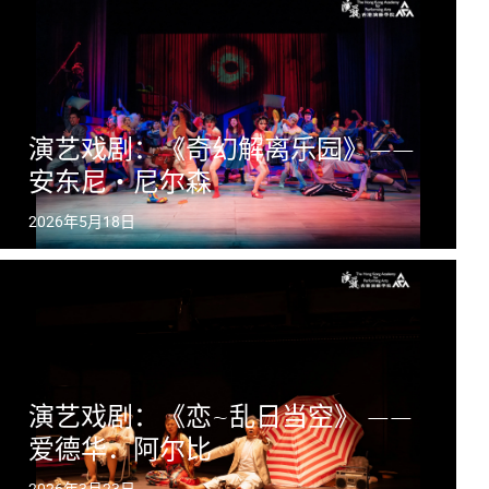
演艺戏剧：《奇幻解离乐园》——
安东尼・尼尔森
2026年5月18日
演艺戏剧：《恋~乱日当空》 ——
爱德华．阿尔比
2026年3月23日