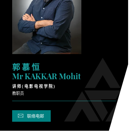
郭 慕 恒
Mr KAKKAR Mohit
讲 师 ( 电 影 电 视 学 院 )
教职员
联络电邮