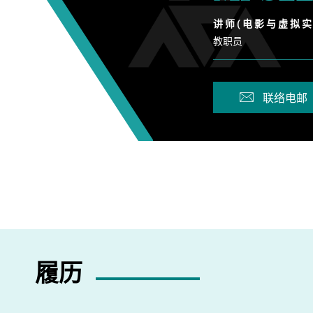
讲 师 ( 电 影 与 虚 拟 实
教职员
联络电邮
履历