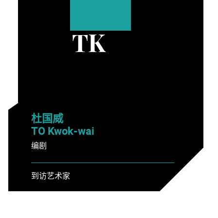
TK
杜国威
TO Kwok-wai
编剧
到访艺术家