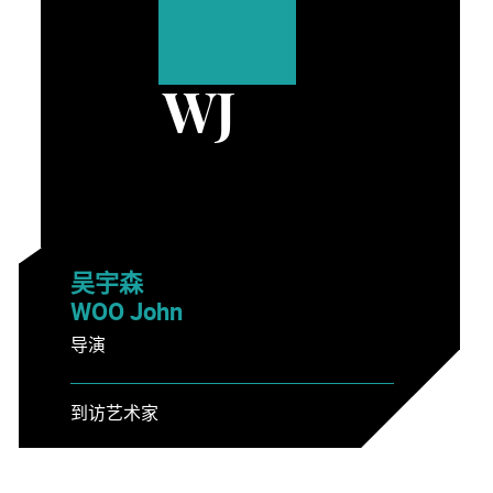
WJ
吴宇森
WOO John
导演
到访艺术家