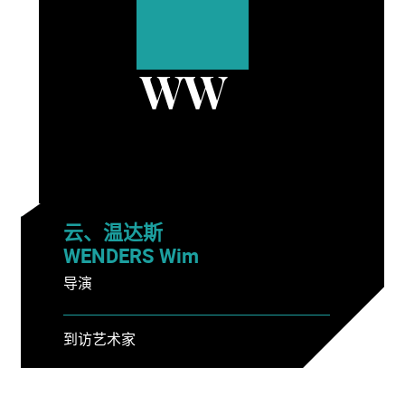
WW
云、温达斯
WENDERS Wim
导演
到访艺术家