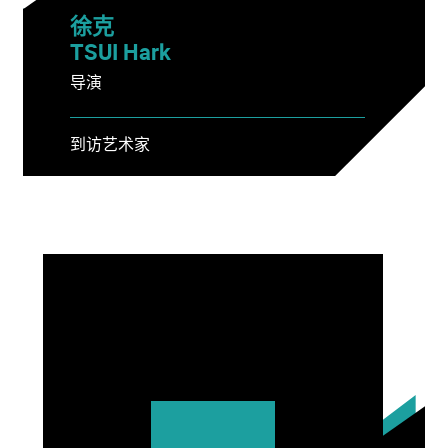
徐克
TSUI Hark
导演
到访艺术家