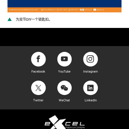
为双节DIY一个锁匙扣。
Facebook
YouTube
Instagram
Twitter
WeChat
LinkedIn