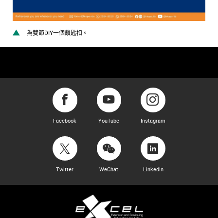
為雙節DIY一個鎖匙扣。
Facebook
YouTube
Instagram
Twitter
WeChat
LinkedIn