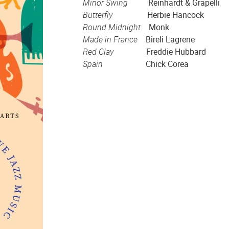
Minor Swing
Reinhardt & Grapelli
Butterfly
Herbie Hancock
Round Midnight
Monk
Made in France
Bireli Lagrene
Red Clay
Freddie Hubbard
Spain
Chick Corea