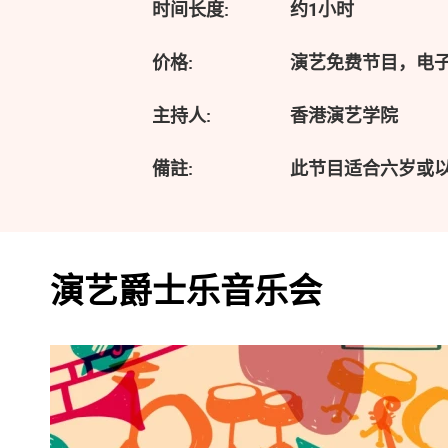
时间长度:
约1小时
价格:
演艺免费节目，电
主持人:
香港演艺学院
備註:
此节目适合六岁或
演艺爵士乐音乐会