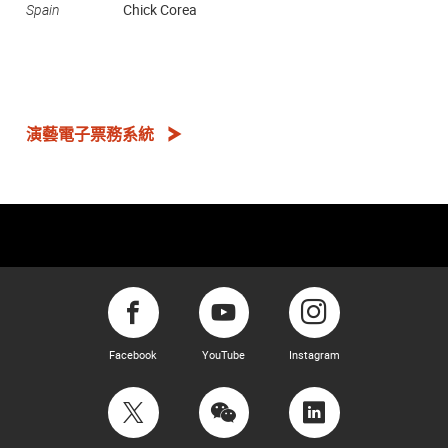
Spain
Chick Corea
演藝電子票務系統
Facebook
YouTube
Instagram