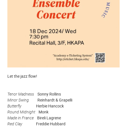
Let the jazz flow!
Tenor Madness
Sonny Rollins
Minor Swing
Reinhardt & Grapelli
Butterfly
Herbie Hancock
Round Midnight
Monk
Made in France
Bireli Lagrene
Red Clay
Freddie Hubbard