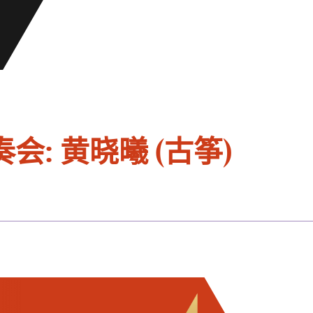
: 黄晓曦 (古筝)