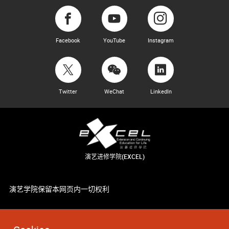
Facebook
YouTube
Instagram
Twitter
WeChat
LinkedIn
演艺进修学院(EXCEL)
演艺学院保留本网页内一切权利