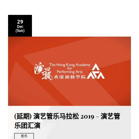
29
Dec
(Sun)
(延期) 演艺管乐马拉松 2019 - 演艺管
乐团汇演
音乐