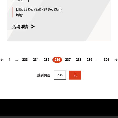
日期:
28 Dec (Sat) - 29 Dec (Sun)
场地:
活动详情
1
...
233
234
235
236
237
238
239
...
301
(current)
跳到页面
去