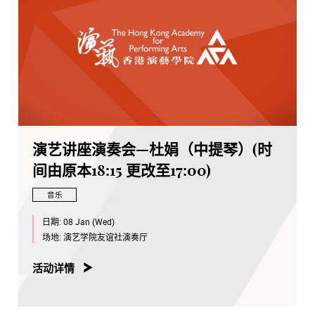
演艺讲座演奏会—杜娟（中提琴）(时
间由原本18:15 更改至17:00)
音乐
日期:
08 Jan (Wed)
场地:
演艺学院友谊社演奏厅
活动详情