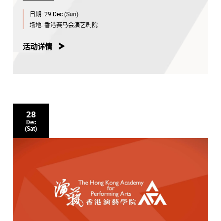
日期:
29 Dec (Sun)
场地:
香港赛马会演艺剧院
活动详情
28
Dec
(Sat)