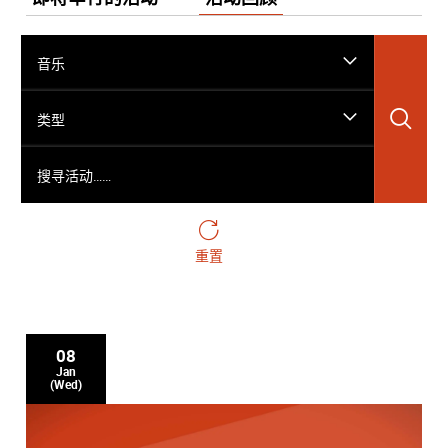
音乐
搜
类型
搜寻活动……
重置
08
Jan
(Wed)