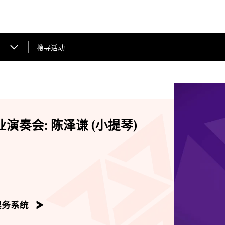
搜寻活动……
演奏会: 陈泽谦 (小提琴)
票务系统