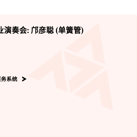
演奏会: 邝彦聪 (单簧管)
票务系统