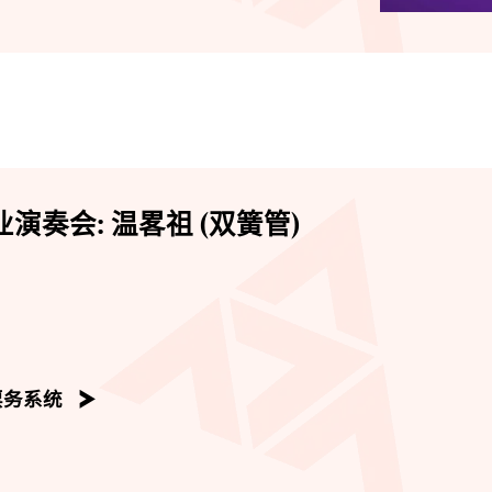
演奏会: 温畧祖 (双簧管)
票务系统