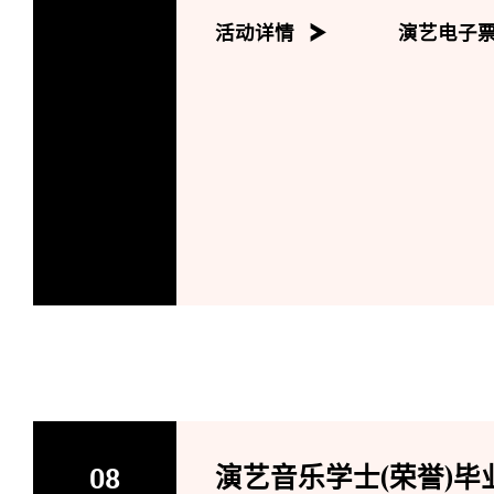
活动详情
演艺电子
08
演艺音乐学士(荣誉)毕业