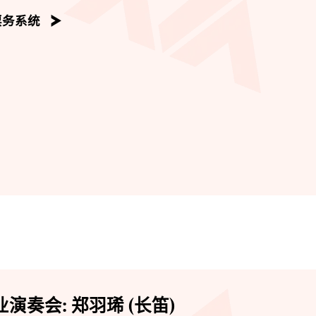
票务系统
演奏会: 郑羽琋 (长笛)