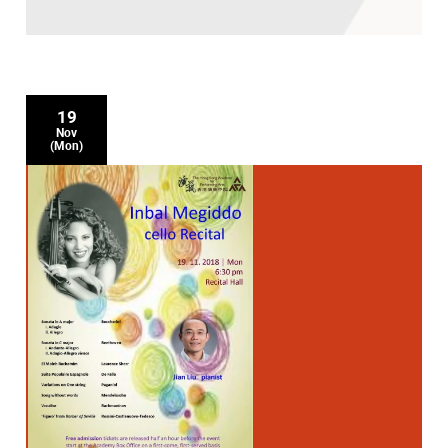
19
Nov
(Mon)