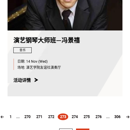
演艺钢琴大师班—冯景禧
音乐
日期:
14 Nov (Wed)
场地:
演艺学院友谊社演奏厅
活动详情
1
...
270
271
272
273
274
275
276
...
306
(current)