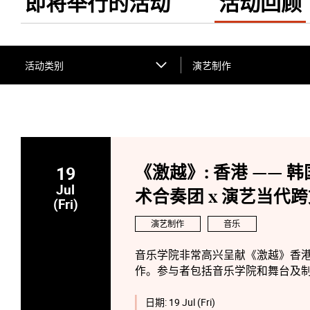
即将举行的活动
活动回顾
活动类别
演艺制作
19
《激越》: 香港 —— 
Jul
术合奏团 x 演艺当代
(Fri)
演艺制作
音乐
音乐学院非常高兴呈献《激越》香港 
作。参与者包括音乐学院和舞台及
家、媒体艺术家和德国柏林的著名
日期:
19 Jul (Fri)