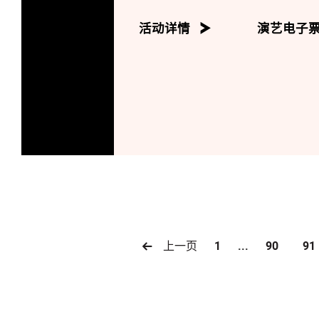
《死啦啲青春痘》Boney M. 原曲; 
《アシタカせっ记》久石让 曲; 徐锦
活动详情
演艺电子
《将冰⼭劈开》M Cretu, H Kemmle
《怪物》YOASOBI 曲; 李伟希 编
《夜に駆ける 》YOASOBI 曲; 陈颖
《雪花抄》재즈몽 曲; 黄紫柔 编
《Bad Habits》Ed Sheeran 曲; 
《Bad Guy》菲尼亚斯．奥康奈尔 曲
上一页
1
...
90
91