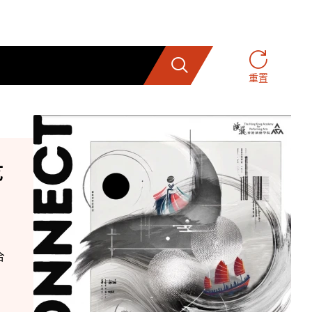
搜索
重置
艺
合