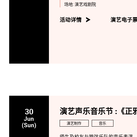
这次合作开拓了东西方文化交流的
场地:
演艺戏剧院
重新诠释了文化遗产，并将之呈现
活动详情
演艺电子
30
演艺声乐音乐节 :《正
Jun
演艺制作
音乐
(Sun)
师生及校友与管弦乐队的声乐表演