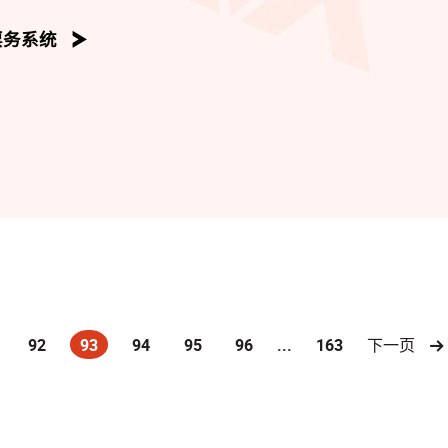
卢学臻 编
康 编
票务系统
r 曲;吴咏彤 编
希 编
陈可欣 编
; 杨恩华 编
92
93
94
95
96
...
163
下一页
(current)