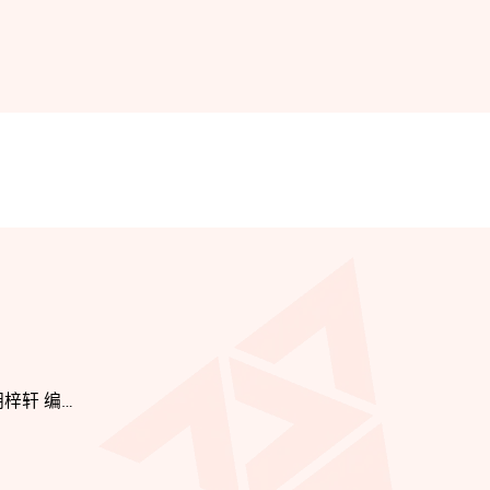
 胡梓轩 编
佩兹, 艾伦．万坚, ⼤卫．吉波 曲; ⾼雅盈 编
伦 编