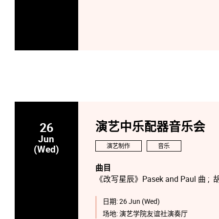
26
演艺中乐配器音乐会
Jun
演艺制作
音乐
(Wed)
曲目
《改写星辰》Pasek and Paul 曲 ;
《知否知否》刘炫豆 曲; 李采文 编
《迪⼠尼混合曲》克⾥斯汀-安达森．洛
日期:
26 Jun (Wed)
《Bad Apple!!》蓑岛正佳 曲; 戴宝
场地:
演艺学院友谊社演奏厅