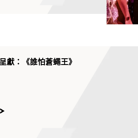
呈獻：《誰怕蒼蠅王》