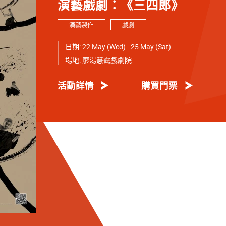
演藝戲劇：《三四郎》
演藝製作
戲劇
日期:
22 May (Wed) - 25 May (Sat)
場地:
廖湯慧靄戲劇院
活動詳情
購買門票