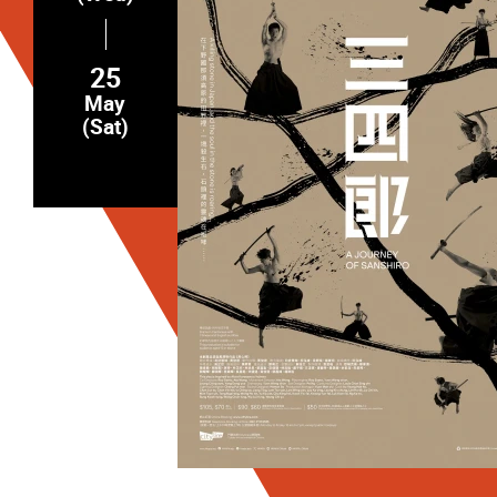
25
May
(Sat)