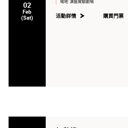
場地:
演藝實驗劇場
02
Feb
活動詳情
購買門票
(Sat)