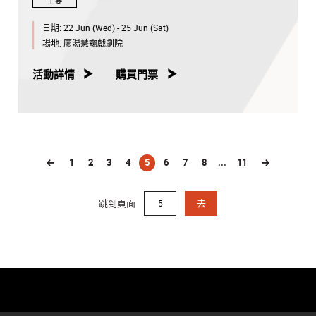
主要
日期:
22 Jun (Wed) - 25 Jun (Sat)
場地:
廖湯慧靄戲劇院
活動詳情
購買門票
1
2
3
4
5
6
7
8
...
11
(current)
跳到頁面
去