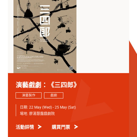
演藝戲劇：《三四郎》
演藝製作
戲劇
日期:
22 May (Wed) - 25 May (Sat)
場地:
廖湯慧靄戲劇院
活動詳情
購買門票