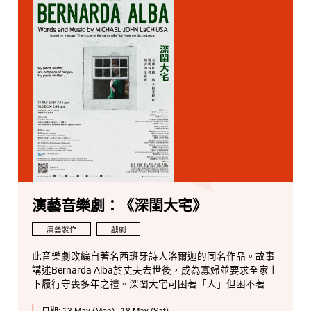
演藝音樂劇：《深閨大宅》
演藝製作
戲劇
此音樂劇改編自著名西班牙詩人洛爾迦的同名作品。故事
講述Bernarda Alba於丈夫去世後，成為寡婦並要求全家上
下履行守喪多年之禮。深閨大宅可困著「人」但困不著人
的「心」，各人想盡辨法擺脫圍困之際，大女兒被村內最
日期:
13 May (Mon) - 18 May (Sat)