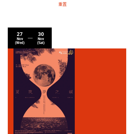
重置
27
30
Nov
Nov
(Wed)
(Sat)