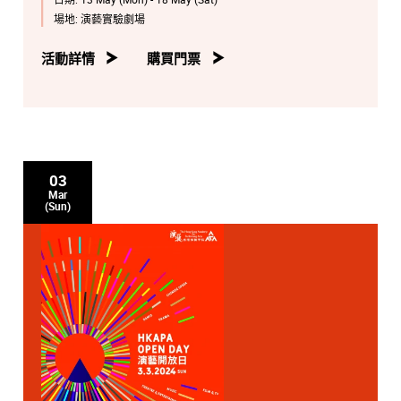
有魅力的單身男士提親，成為各人慾望膨脹的助力。面對
著重門深鎖的權力圍牆；慾望與權力的對抗，把各人推至
場地:
演藝實驗劇場
崩潰的沸點，最終釀成悲劇。
活動詳情
購買門票
文本、音樂及歌詞：
Michael John LaChiusa
導演
：邵美君
音樂總監
：羅健邦
文本翻譯、歌唱及聲線指導
：李頴康
編舞
：林薇薇
粵語填詞
：鍾志榮
03
佈景設計
：王紫霞
Mar
服裝設計
：孫詠君
(Sun)
燈光設計
：鄭禮釗
音響設計及音樂總監助理
：譚柏烜
製作經理
：甄穎賢
演員
：陳家恩、程曉敏、曾倩、葉澍欣、余子穎、鄭旨
希、錢穎嘉、李美蒑、曾泳鑫、蔡雪兒、黃詩詠、姚樂慧
BERNARDA ALBA
Words and Music by MICHAEL JOHN LaCHIUSA
Based on the play "The House of Bernarda Alba" by
Federico García Lorca