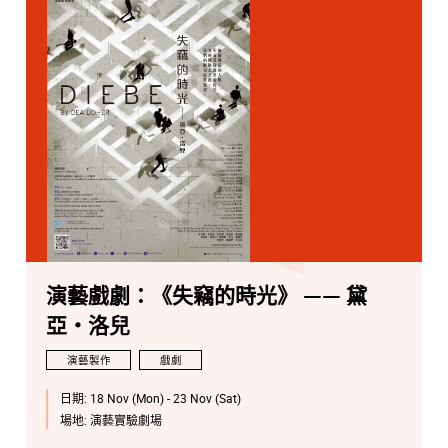
演藝戲劇：《失竊的時光》 —— 黛
亞・洛兒
演藝製作
戲劇
日期:
18 Nov (Mon) - 23 Nov (Sat)
場地:
演藝實驗劇場