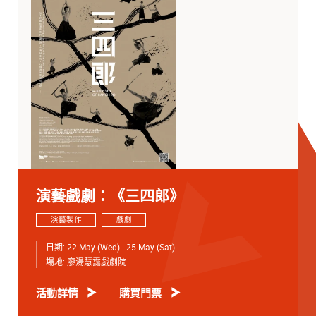
演藝戲劇：《三四郎》
演藝製作
戲劇
日期:
22 May (Wed) - 25 May (Sat)
場地:
廖湯慧靄戲劇院
活動詳情
購買門票