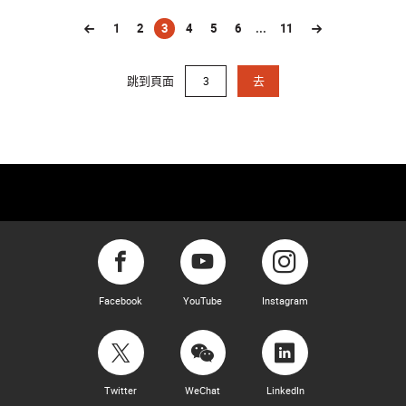
開放，特設「在台上@演藝數碼資源」，讓參觀者一嘗成
為各學院製作主角的滋味，並獲數碼照片作紀念。
1
2
3
4
5
6
...
11
(current)
演藝學院誠邀公眾人士蒞臨參與，一同探索融合AI與藝術
科技的獨特表演藝術之旅！
跳到頁面
去
免費入場，毋須報名。
開放時間：
灣仔本部：上午十時至下午五時
伯大尼古蹟校園：下午一時至下午五時*
*提供免費專車服務往來灣仔本部及薄扶林伯大尼古蹟校
園，額滿即止。
下載節目表
請密切留意演藝學院
社交媒體平台
上的最新消息。
Facebook
YouTube
Instagram
Twitter
WeChat
LinkedIn