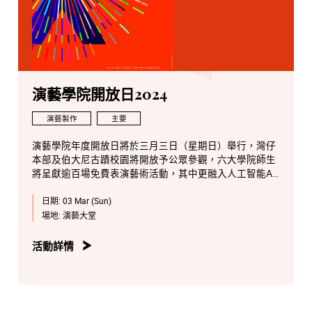
BERNARDA ALBA is presented by arrangement with
Concord Theatricals. www.concordtheatricals.com
BERNARDA ALBA was originally produced by Lincoln
Center Theater, New York City, 2006
演藝學院開放日2024
演藝製作
主要
演藝學院年度開放日將於三月三日（星期日）舉行，灣仔
本部及伯大尼古蹟校園將開放予公眾參觀，六大學院師生
將呈獻逾百場免費表演藝術活動，其中更融入人工智能AI
與藝術科技元素，讓參觀者體驗不同類型的表演藝術活
日期:
03 Mar (Sun)
動。
場地:
演藝大堂
演藝學院開放日的精彩活動包括青少年音樂課程交響樂團
演出、中樂及西樂音樂會、音樂劇、戲劇、中國戲曲選段
活動詳情
演出、舞蹈體驗課、電影作品放映及沉浸式藝術演出等精
彩節目。同時，參觀者更可走進後台禁地，近距離欣賞佈
景、道具、服裝和舞台效果，參與科藝設計與科技體驗導
賞團等，浸沉於各式各樣的表演藝術中。當天學院圖書館