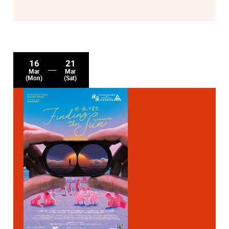
16
21
Mar
Mar
(Mon)
(Sat)