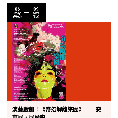
06
09
May
May
(Wed)
(Sat)
演藝戲劇：《奇幻解離樂園》—— 安
東尼‧尼爾森