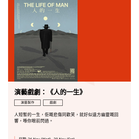
演藝戲劇：《人的一生》
演藝製作
戲劇
人短暫的一生，佢嘅悲傷同歡笑，就好似遠方幽靈嘅回
響，喺你眼前閃過。
日期:
26 Nov (Wed) - 29 Nov (Sat)