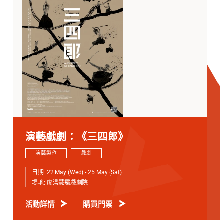
演藝戲劇：《三四郎》
演藝製作
戲劇
日期:
22 May (Wed) - 25 May (Sat)
場地:
廖湯慧靄戲劇院
活動詳情
購買門票