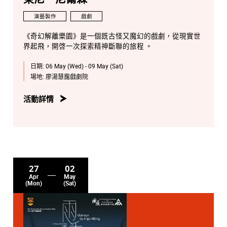
演藝製作
戲劇
《奇幻解離樂園》是一個既古怪又魔幻的戲劇，從現實世
界起飛，開啓一次探索精神斷聯的旅程 。
日期:
06 May (Wed) - 09 May (Sat)
場地:
廖湯慧靄戲劇院
活動詳情
27
02
Apr
May
(Mon)
(Sat)