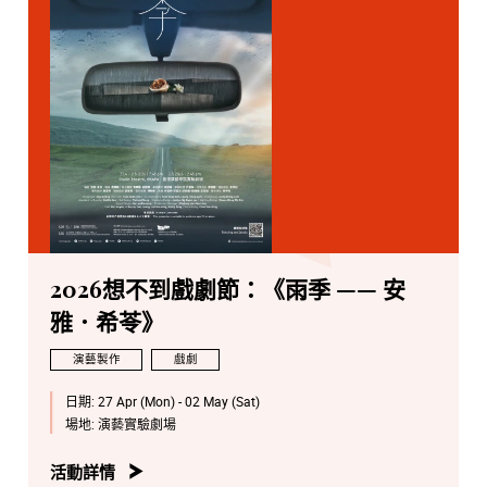
2026想不到戲劇節：《⾬季 —— 安
雅．希苓》
演藝製作
戲劇
日期:
27 Apr (Mon) - 02 May (Sat)
場地:
演藝實驗劇場
活動詳情