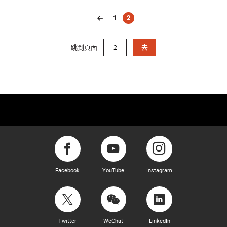
1
2
(current)
跳到頁面
去
Facebook
YouTube
Instagram
Twitter
WeChat
LinkedIn