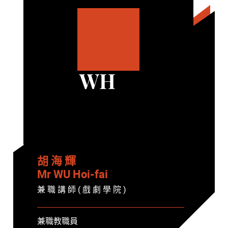
WH
胡 海 輝
Mr WU Hoi-fai
兼 職 講 師 ( 戲 劇 學 院 )
兼職教職員