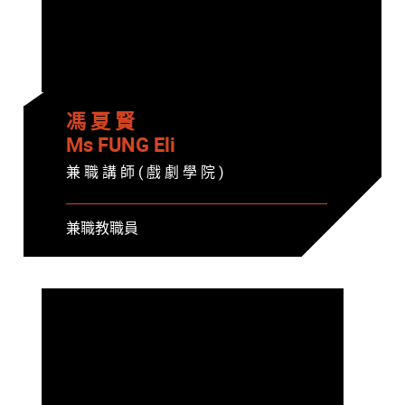
馮 夏 賢
Ms FUNG Eli
兼 職 講 師 ( 戲 劇 學 院 )
兼職教職員