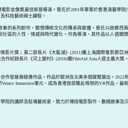
港電影金像獎最佳新晉導演。曾氏於
2001
年畢業於香港演藝學院
(
計及科技藝術碩士課程。
故事的系列創作，關懷傳統文化的傳承與變遷。曾氏以故鄉西
捉社區的人性、情感與時代變化。作為導演，其作品以人道關
劇情影片獎；第二部長片《大藍湖》
(2011)
獲上海國際電影節亞
法合作紀錄長片《河上變村》
(2016)
獲
FilmAid Asia
人道主義大獎
者合作發展舞錄像作品，作品於歐洲及北美多個展覽展出。
2022
節
Venice Immersive
單元，成為香港首部獲此殊榮的
VR
作品。最
等學院的講師及駐場藝術家，致力於傳授電影製作、數碼敘事及