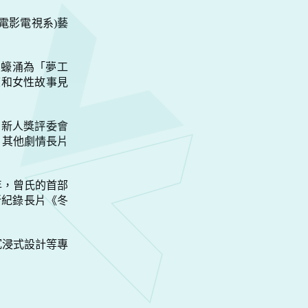
電影電視系
)
藝
貢蠔涌為「夢工
懷和女性故事見
洲新人獎評委會
。其他劇情長片
年，曾氏的首部
新紀錄長片《冬
沉浸式設計等專