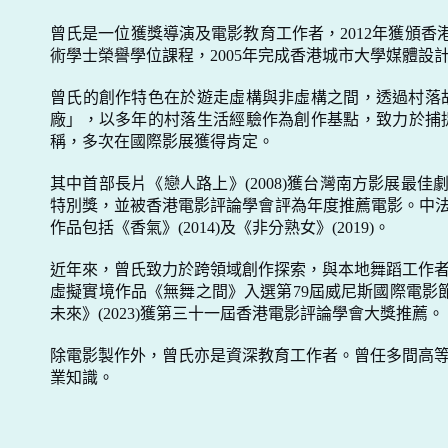
曾氏是一位獲獎導演及電影教育工作者，
2012
年獲頒香
術學士榮譽學位課程，
2005
年完成香港城市大學媒體設
曾氏的創作特色在於遊走虛構與非虛構之間，透過村落
廠」，以多年的村落生活經驗作為創作基點，致力於捕
稱，多次在國際影展獲得肯定。
其中首部長片《戀人路上》
(2008)
獲台灣南方影展最佳
特別獎，並被香港電影評論學會評為年度推薦電影。中
作品包括《香氣》
(2014)
及《非分熟女》
(2019)
。
近年來，曾氏致力於跨領域創作探索，與本地舞蹈工作
虛擬實境作品《無舞之間》入選第
79
屆威尼斯國際電影
未來》
(2023)
獲第三十一屆香港電影評論學會大獎推薦。
除電影製作外，曾氏亦是資深教育工作者。曾任多間高
業知識。