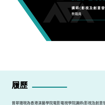
講 師 ( 影 視 及 創 意 發 
教職員
履歷
曾翠珊現為香港演藝學院電影電視學院講師
(
影視及創意