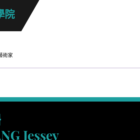
學院
藝術家
珊
NG Jessey