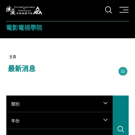
打開搜
香港演藝學院
電影電視學院
主頁
最新消息
切
類別
年份
搜