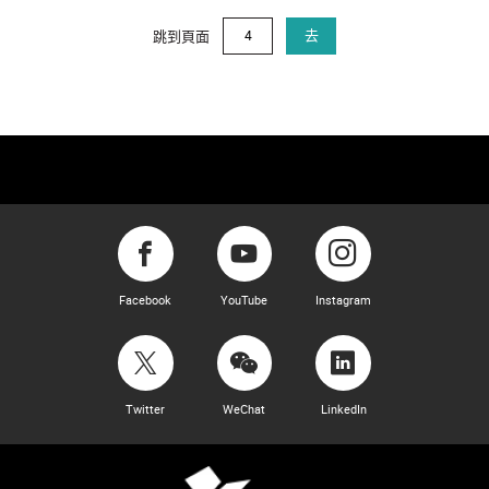
跳到頁面
去
Facebook
YouTube
Instagram
Twitter
WeChat
LinkedIn