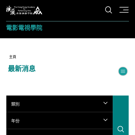
打開搜
香港演藝學院
電影電視學院
主頁
最新消息
切
類別
年份
搜