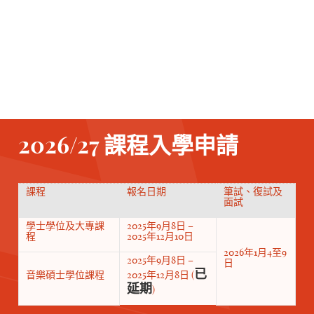
修讀範疇。學院的專業教師極富教學經驗，又與眾多國際知名音樂
家有密切的聯系。學院每年邀請逾 100 位名師駐院作交流指導、主
持大師班、為學生作個別授課及指揮樂團。學生曾多次於香港及海
外公開比賽中奪魁。
2026/27 課程入學申請
課程
報名日期
筆試、復試及
面試
學士學位及大專課
2025年9月8日 –
程
2025年12月10日
2026年1月4至9
2025年9月8日 –
日
已
音樂碩士學位課程
2025年12月8日 (
延期
)