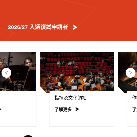
2026/27 入選復試申請者
上一頁
下
指揮及文化領袖
作曲及
了解更多
了解更