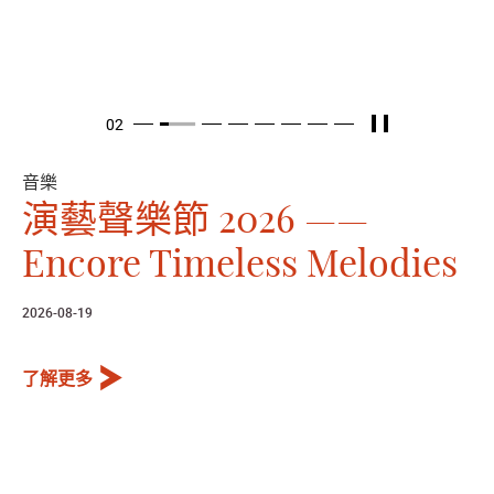
暫停
Item 2
02
Item 1
Item 3
Item 4
Item 5
Item 6
Item 7
Item 8
音樂
演藝聲樂節 2026 ——
Encore Timeless Melodies
2026-08-19
了解更多