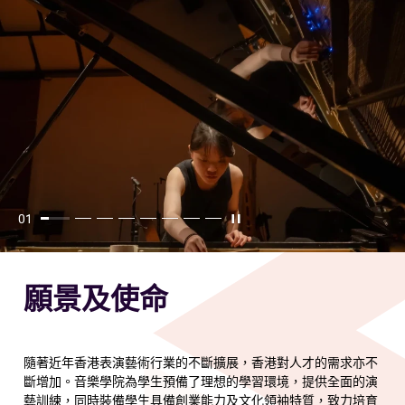
Slide 1
01
播放
Slide 2
Slide 3
Slide 4
Slide 5
Slide 6
Slide 7
Slide 8
願景及使命
隨著近年香港表演藝術行業的不斷擴展，香港對人才的需求亦不
斷增加。音樂學院為學生預備了理想的學習環境，提供全面的演
藝訓練，同時裝備學生具備創業能力及文化領袖特質，致力培育