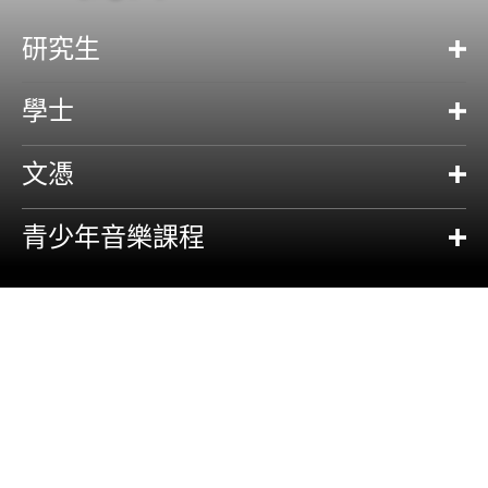
研究生
學士
文憑
青少年音樂課程
關於修讀課程
音樂學院致力為學生提供全面的演藝訓練，培養他們成為專業音樂
家。學生除了接受專業器樂演奏或作曲訓練外，亦同時有機會與其
他學院學生合作演出。
學生可選擇以一種西洋樂器、中國樂器、聲樂或作曲及電子音樂為