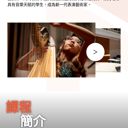
開展獨特的藝術視角
具有音樂天賦的學生，成為新一代表演藝術家。
在創新、多元的氛圍中，迎向世界，走出自己的專業音樂道路
課程
簡介