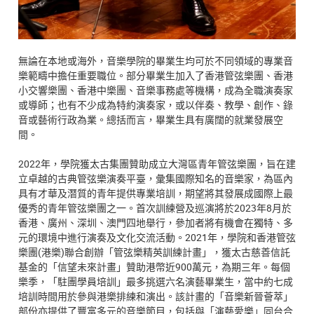
無論在本地或海外，音樂學院的畢業生均可於不同領域的專業音
樂範疇中擔任重要職位。部分畢業生加入了香港管弦樂團、香港
小交響樂團、香港中樂團、音樂事務處等機構，成為全職演奏家
或導師；也有不少成為特約演奏家，或以伴奏、教學、創作、錄
音或藝術行政為業。總括而言，畢業生具有廣闊的就業發展空
間。
2022年，學院獲太古集團贊助成立大灣區青年管弦樂團，旨在建
立卓越的古典管弦樂演奏平臺，彙集國際知名的音樂家，為區內
具有才華及潛質的青年提供專業培訓，期望將其發展成國際上最
優秀的青年管弦樂團之一。首次訓練營及巡演將於2023年8月於
香港、廣州、深圳、澳門四地舉行，參加者將有機會在獨特、多
元的環境中進行演奏及文化交流活動。2021年，學院和香港管弦
樂團(港樂)聯合創辦「管弦樂精英訓練計畫」，獲太古慈善信託
基金的「信望未來計畫」贊助港幣近900萬元，為期三年。每個
樂季，「駐團學員培訓」最多挑選六名演藝畢業生，當中約七成
培訓時間用於參與港樂排練和演出。該計畫的「音樂新晉薈萃」
部份亦提供了豐富多元的音樂節目，包括與「演藝愛樂」同台合