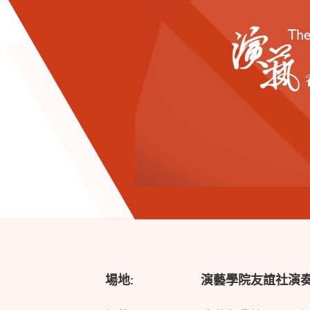
場地:
演藝學院友誼社演