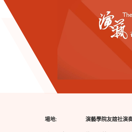
場地:
演藝學院友誼社演