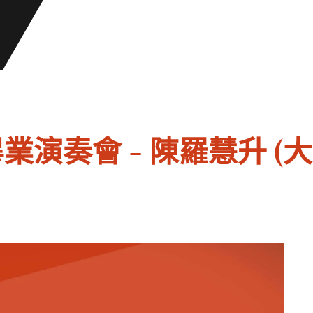
業演奏會 - 陳羅慧升 (大