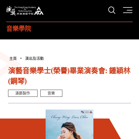
打開搜
香港演藝學院
音樂學院
主頁
演出及活動
演藝音樂學士(榮譽)畢業演奏會: 鍾穎林
(鋼琴)
演藝製作
音樂