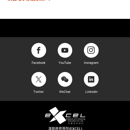
Facebook
YouTube
Instagram
Twitter
WeChat
LinkedIn
演藝進修學院(EXCEL)