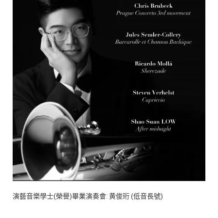
演藝音樂學士(榮譽)畢業演奏會: 黄俊珩 (低音長號)