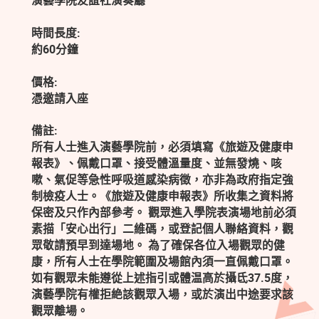
演藝學院友誼社演奏廳
時間長度:
約60分鐘
價格:
憑邀請入座
備註:
所有人士進入演藝學院前，必須填寫《旅遊及健康申
報表》、佩戴口罩、接受體溫量度、並無發燒、咳
嗽、氣促等急性呼吸道感染病徵，亦非為政府指定強
制檢疫人士。《旅遊及健康申報表》所收集之資料將
保密及只作內部參考。 觀眾進入學院表演場地前必須
素描「安心出行」二維碼，或登記個人聯絡資料，觀
眾敬請預早到達場地。 為了確保各位入場觀眾的健
康，所有人士在學院範圍及場館內須一直佩戴口罩。
如有觀眾未能遵從上述指引或體温高於攝氐37.5度，
演藝學院有權拒絶該觀眾入場，或於演出中途要求該
觀眾離場。