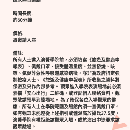
區永熙音樂廳
時間長度:
約60分鐘
價格:
憑邀請入座
備註:
所有人士進入演藝學院前，必須填寫《旅遊及健康申
報表》、佩戴口罩、接受體溫量度、並無發燒、咳
嗽、氣促等急性呼吸道感染病徵，亦非為政府指定強
制檢疫人士。《旅遊及健康申報表》所收集之資料將
保密及只作內部參考。 觀眾進入學院表演場地前必須
素描「安心出行」二維碼，或登記個人聯絡資料，觀
眾敬請預早到達場地。 為了確保各位入場觀眾的健
康，所有人士在學院範圍及場館內須一直佩戴口罩。
如有觀眾未能遵從上述指引或體温高於攝氐37.5度，
演藝學院有權拒絶該觀眾入場，或於演出中途要求該
觀眾離場。