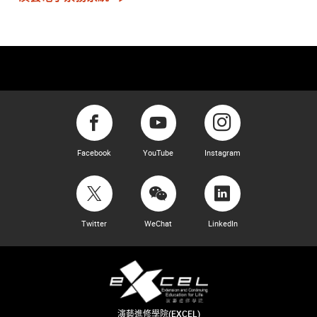
Facebook
YouTube
Instagram
Twitter
WeChat
LinkedIn
演藝進修學院(EXCEL)