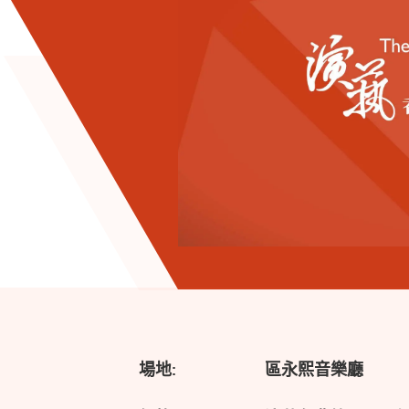
場地:
區永熙音樂廳