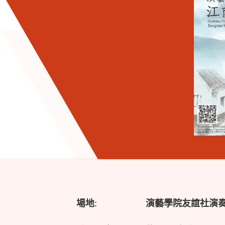
場地:
演藝學院友誼社演