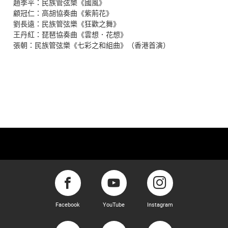
趙季平：民族管弦樂《國風》
顧冠仁：高胡協奏曲《紫荊花》
劉長遠：民族管弦樂《狂歡之舞》
王丹紅：琵琶協奏曲《雲想．花想》
張朝：民族管弦樂《七彩之和組曲》（香港首演）
Facebook
YouTube
Instagram