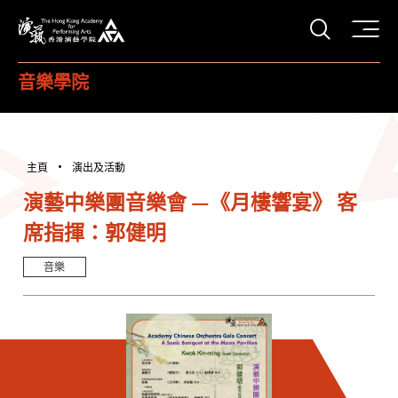
打開搜
香港演藝學院
音樂學院
主頁
演出及活動
演藝中樂團音樂會 —《月樓響宴》 客
席指揮：郭健明
音樂