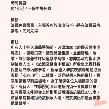
時間長度:
約1小時 / 不設中場休息
價格:
演藝免費節目，入場券可於演出前半小時在演藝票房
索取，先到先得
備註:
所有人士進入演藝學院前，必須填寫《旅遊及健康申
報表》、佩戴口罩、接受體溫量度、並無發燒、咳
嗽、氣促等急性呼吸道感染病徵，亦非為政府指定強
制檢疫人士。《旅遊及健康申報表》所收集之資料將
保密及只作內部參考。 觀眾進入學院表演場地前必須
素描「安心出行」二維碼，或登記個人聯絡資料，觀
眾敬請預早到達場地。 為了確保各位入場觀眾的健
康，所有人士在學院範圍及場館內須一直佩戴口罩。
如有觀眾未能遵從上述指引或體温高於攝氐37.5度，
演藝學院有權拒絶該觀眾入場，或於演出中途要求該
觀眾離場。