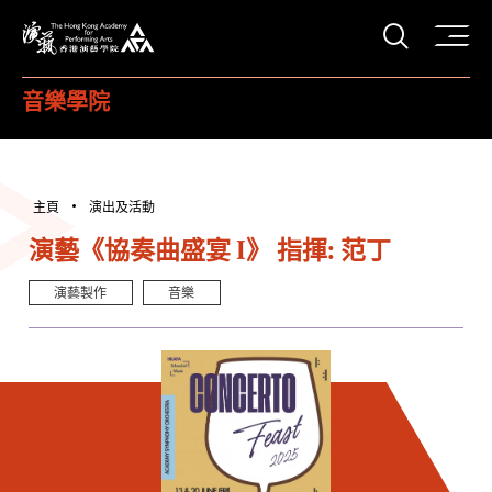
打開搜
香港演藝學院
音樂學院
主頁
演出及活動
演藝《協奏曲盛宴 I》 指揮: 范丁
演藝製作
音樂