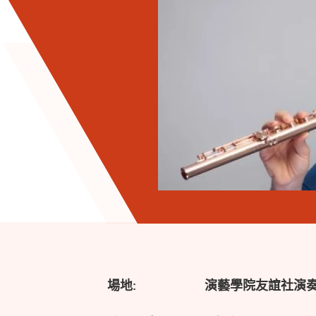
場地:
演藝學院友誼社演