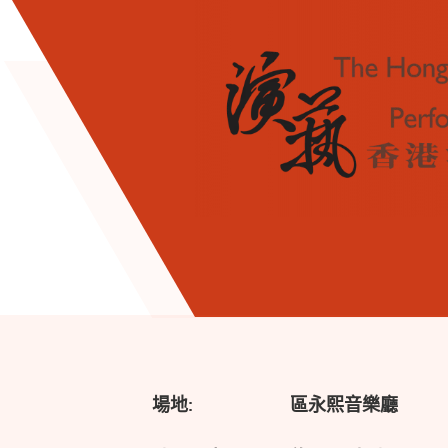
場地:
區永熙音樂廳