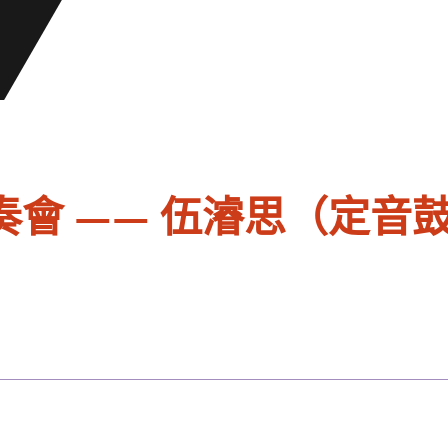
會 —— 伍濬思（定音