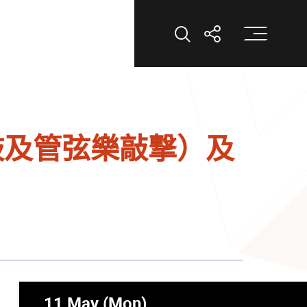
打
打開搜索
打開分享
鼓及管弦樂敲撃）及
11 May (Mon)