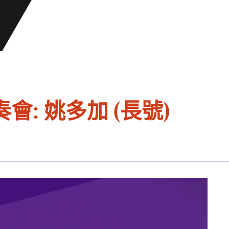
: 姚多加 (長號)