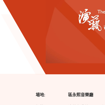
場地:
區永熙音樂廳