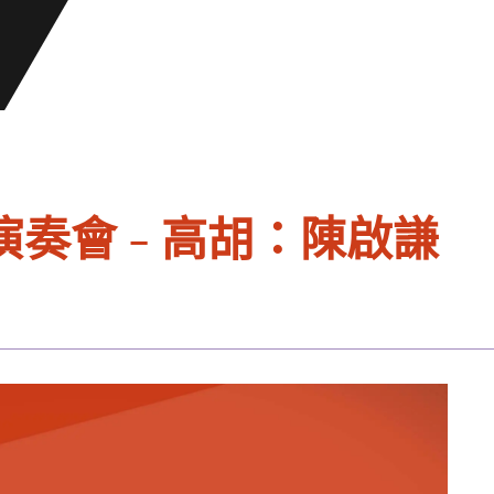
奏會 - 高胡：陳啟謙