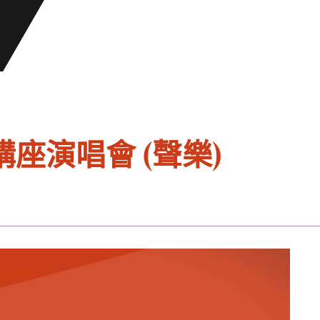
座演唱會 (聲樂)