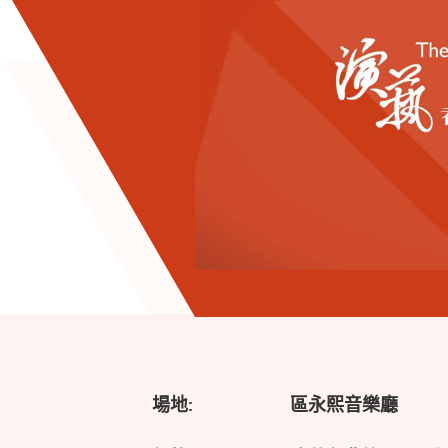
場地:
區永熙音樂廳