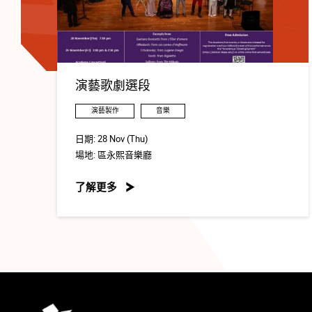
演藝歌劇選段
演藝製作
音樂
日期:
28 Nov (Thu)
場地:
區永熙音樂廳
了解更多