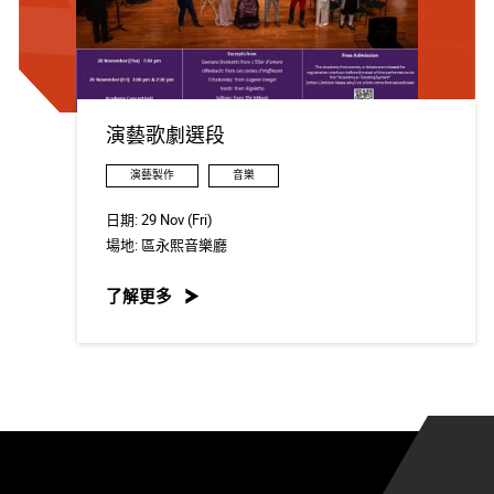
演藝歌劇選段
演藝製作
音樂
日期:
29 Nov (Fri)
場地:
區永熙音樂廳
了解更多