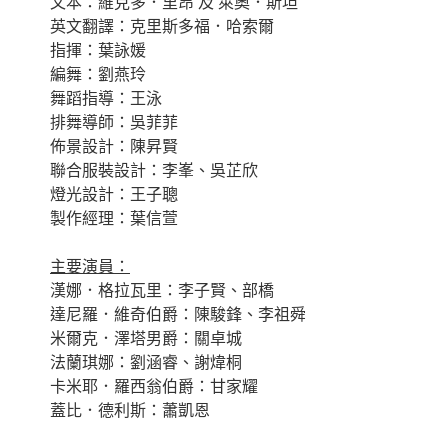
文本：維克多．里昂 及 萊奧．斯坦
英文翻譯：克里斯多福．哈索爾
指揮：葉詠媛
編舞：劉燕玲
舞蹈指導：王泳
排舞導師：吳菲菲
佈景設計：陳昇賢
聯合服裝設計：李峯、吳芷欣
燈光設計：王子聰
製作經理：葉信萱
主要演員：
漢娜．格拉瓦里：李子賢、部橋
達尼羅．維奇伯爵：陳駿鋒、李祖舜
米爾克．澤塔男爵：關卓城
法蘭琪娜：劉涵睿、謝煒桐
卡米耶．羅西翁伯爵：甘家耀
蓋比．德利斯：蕭凱恩