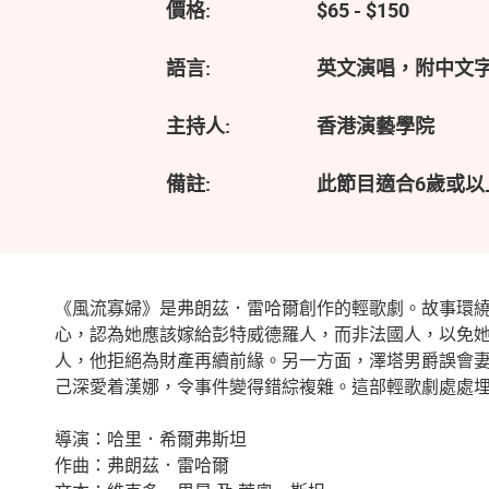
價格:
$65 - $150
語言:
英文演唱，附中文
主持人:
香港演藝學院
備註:
此節目適合6歲或以
《風流寡婦》是弗朗茲．雷哈爾創作的輕歌劇。故事環
心，認為她應該嫁給彭特威德羅人，而非法國人，以免
人，他拒絕為財產再續前緣。另一方面，澤塔男爵誤會
己深愛着漢娜，令事件變得錯綜複雜。這部輕歌劇處處
導演：哈里．希爾弗斯坦
作曲：弗朗茲．雷哈爾