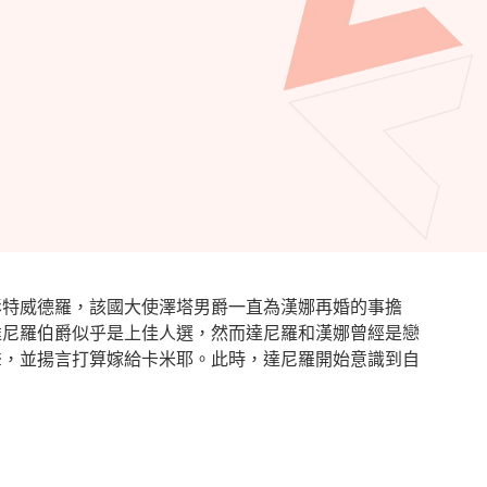
彭特威德羅，該國大使澤塔男爵一直為漢娜再婚的事擔
達尼羅伯爵似乎是上佳人選，然而達尼羅和漢娜曾經是戀
聲，並揚言打算嫁給卡米耶。此時，達尼羅開始意識到自