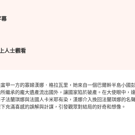
字幕
上人士觀看
繞富甲一方的寡婦漢娜．格拉瓦里，她來自一個巴爾幹半島小國
她所繼承的龐大遺產流出國外，讓國家陷於破產。在大使眼中，
妻子法蘭琪娜與法國人卡米耶有染，漢娜介入挽回法蘭琪娜的名
埋下充滿喜感的誤解與計謀，引發觀眾對結局的好奇和想像。