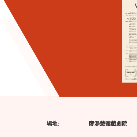
場地:
廖湯慧靄戲劇院