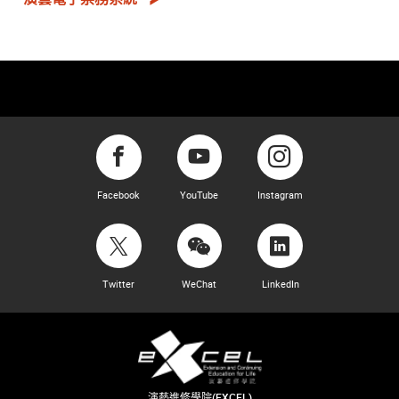
Facebook
YouTube
Instagram
Twitter
WeChat
LinkedIn
演藝進修學院(EXCEL)