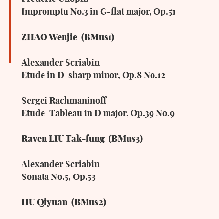
Impromptu No.3 in G-flat major, Op.51
ZHAO Wenjie (BMus1)
Alexander Scriabin
Etude in D-sharp minor, Op.8 No.12
Sergei Rachmaninoff
Etude-Tableau in D major, Op.39 No.9
Raven LIU Tak-fung (BMus3)
Alexander Scriabin
Sonata No.5, Op.53
HU Qiyuan (BMus2)