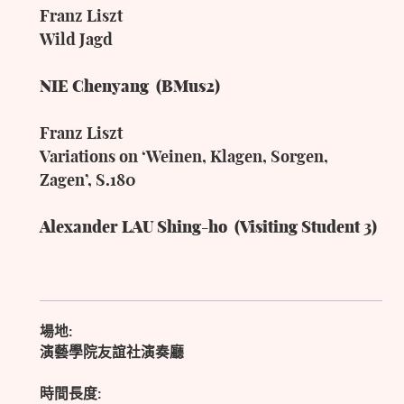
Franz Liszt
Wild Jagd
NIE Chenyang (BMus2)
Franz Liszt
Variations on ‘Weinen, Klagen, Sorgen,
Zagen’, S.180
Alexander LAU Shing-ho (Visiting Student 3)
場地:
演藝學院友誼社演奏廳
時間長度: