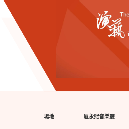
場地:
區永熙音樂廳