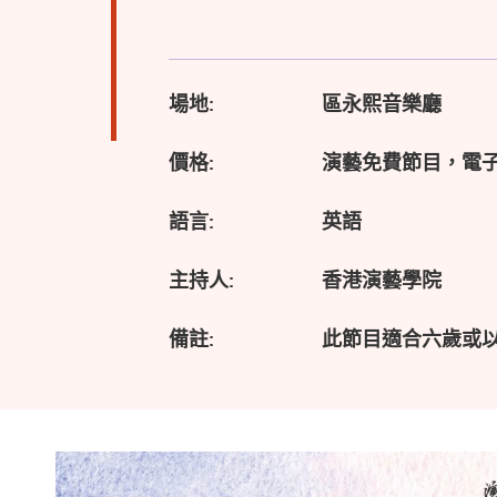
場地:
區永熙音樂廳
價格:
演藝免費節目，電
語言:
英語
主持人:
香港演藝學院
備註:
此節目適合六歲或