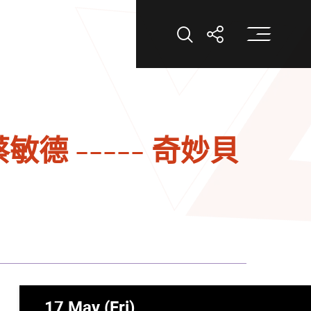
打
打開搜索
打開分享
德 ----- 奇妙貝
17 May (Fri)