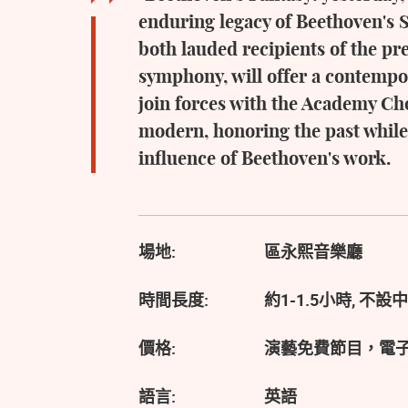
enduring legacy of Beethoven's S
both lauded recipients of the p
symphony, will offer a contempo
join forces with the Academy Cho
modern, honoring the past while 
influence of Beethoven's work.
場地:
區永熙音樂廳
時間長度:
約1-1.5小時, 不
價格:
演藝免費節目，電
語言:
英語