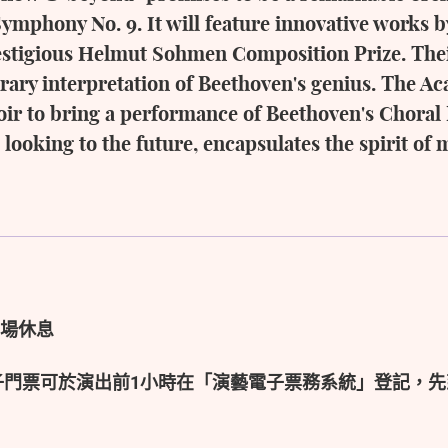
ymphony No. 9. It will feature innovative works b
restigious Helmut Sohmen Composition Prize. Thei
rary interpretation of Beethoven's genius. The 
ir to bring a performance of Beethoven's Choral F
looking to the future, encapsulates the spirit of 
設中場休息
子門票可於演出前1小時在「演藝電子票務系統」登記，先