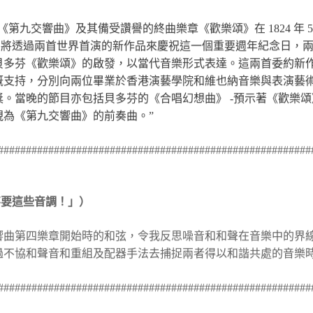
《第九交響曲》及其備受讚譽的
終曲樂章
《歡樂頌》在
1824
年
們將透過
兩首世界
首演的新作品來慶祝這一個重要週年紀念日，
貝多芬《歡樂頌》的啟發，以當代音樂形式表達。這兩
首委約新
慨支持，分別向
兩位畢業於
香港演藝學院和維也納音樂與表演藝
獎。當晚的節目亦包括貝多芬的《合唱幻想曲》
-
預示著《歡樂頌
視為
《第九交響曲》
的前奏
曲
。
”
########################################################
）
不要這些音調！」）
響曲第四樂章開始時的和弦，令我反思噪音和和聲在音樂中的界
過不協和聲音和重組及配器手法去捕捉兩者得以和諧共處的音樂
########################################################
納
（作曲）