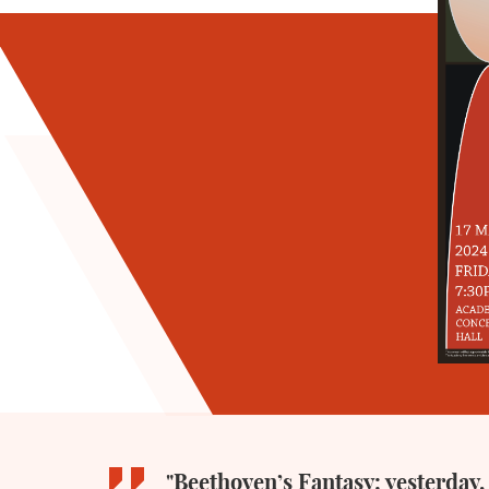
"Beethoven’s Fantasy: yesterday