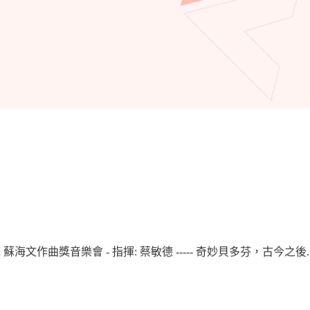
x
蘇海文作曲獎音樂會
-
指揮
:
蔡敏德
-----
奇妙貝多芬，古今之後
.