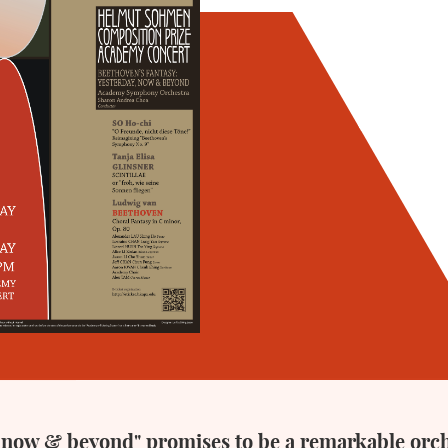
, now & beyond" promises to be a remarkable orche