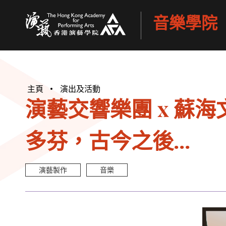
音樂學院
香港演藝學院
主頁
演出及活動
演藝交響樂團 x 蘇海文
多芬，古今之後...
演藝製作
音樂