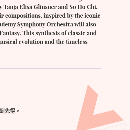
y Tanja Elisa Glinsner and So Ho Chi,
r compositions, inspired by the iconic
Academy Symphony Orchestra will also
antasy. This synthesis of classic and
musical evolution and the timeless
到先得。