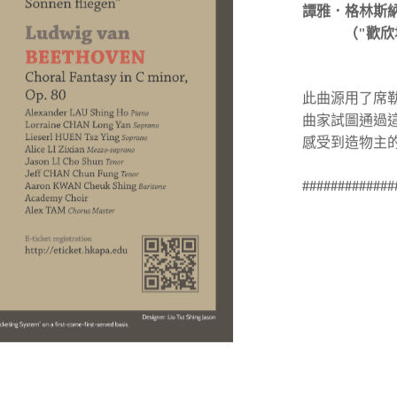
（
"
歡欣
此曲源用了席
曲家試圖通過
感受到造物主
#############