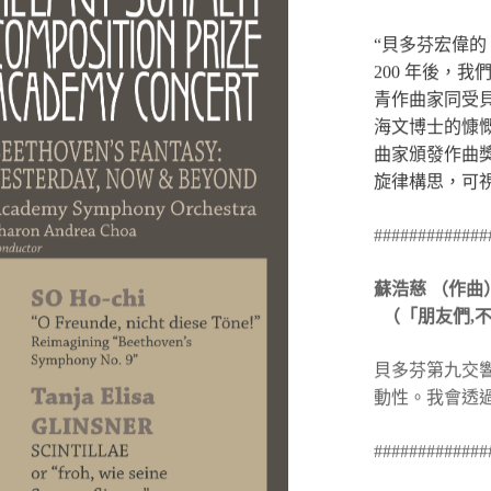
“
貝多芬宏偉的
200
年後，我
青
作
曲家同受
海文博士的慷
曲家
頒發作曲
旋律構思，可
#############
蘇浩慈
（作曲
（「朋友們
,
貝多芬第九交
動性。我會透
#############
譚雅．格林斯