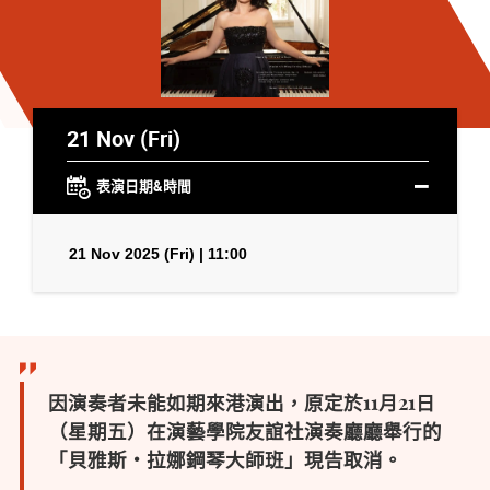
21 Nov (Fri)
表演日期&時間
21 Nov 2025 (Fri) | 11:00
因演奏者未能如期來港演出，原定於11月21日
（星期五）在演藝學院友誼社演奏廳廳舉行的
「貝雅斯・拉娜鋼琴大師班」現告取消。